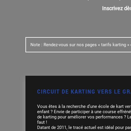
Inscrivez dè
Note : Rendez-vous sur nos pages « tarifs karting » 
CIRCUIT DE KARTING VERS LE G
Vous êtes à la recherche d’une école de kart ver
enfant ? Envie de participer à une course effrén
de karting pour améliorer vos performances ? Le 
faut !
Datant de 2011, le tracé actuel est idéal pour p