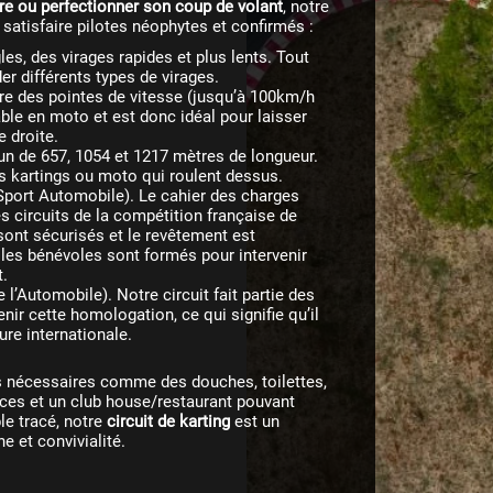
re ou perfectionner son coup de volant
, notre
r satisfaire pilotes néophytes et confirmés :
les, des virages rapides et plus lents. Tout
er différents types de virages.
ire des pointes de vitesse (jusqu’à 100km/h
able en moto et est donc idéal pour laisser
e droite.
un de 657, 1054 et 1217 mètres de longueur.
es kartings ou moto qui roulent dessus.
Sport Automobile). Le cahier des charges
es circuits de la compétition française de
sont sécurisés et le revêtement est
es bénévoles sont formés pour intervenir
t.
 l’Automobile). Notre circuit fait partie des
nir cette homologation, ce qui signifie qu’il
ure internationale.
s nécessaires comme des douches, toilettes,
aces et un club house/restaurant pouvant
le tracé, notre
circuit de karting
est un
e et convivialité.