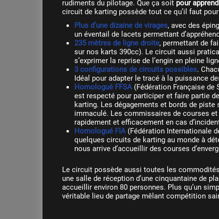
rudiments du pilotage. Que ça soit
pour apprend
circuit de karting possède tout ce qu’il faut pou
Plus d’une dizaine de virages
, avec des éping
un éventail de lacets permettant d’appréhend
235 mètres de ligne droite
, permettant de fa
sur nos karts 390cc). Le circuit aussi pratic
s’exprimer la reprise de l’engin en pleine lign
3 configurations de circuits possibles
. Chac
Idéal pour adapter le tracé à la puissance d
Homologué FFSA
(Fédération Française de 
est respecté pour participer et faire partie d
karting. Les dégagements et bords de piste 
immaculé. Les commissaires de courses et l
rapidement et efficacement en cas d’inciden
Homologué FIA
(Fédération Internationale de
quelques circuits de karting au monde à déte
nous arrive d’accueillir des courses d’enverg
Le circuit possède aussi toutes les commodité
une salle de réception d’une cinquantaine de pl
accueillir environ 80 personnes. Plus qu’un simp
véritable lieu de partage mêlant compétition sain