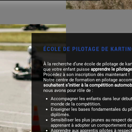
ÉCOLE DE PILOTAGE DE KARTI
À la recherche d’une école de pilotage de kart
que votre enfant puisse
apprendre le pilotag
Procédez à son inscription dès maintenant !
Notre centre de formation en pilotage acco
souhaitent s’initier à la compétition automob
nous avons pour rôle de :
Accompagner les enfants dans leur début en karting et faciliter leur entrée dans le
monde de la compétition.
Enseigner les bases fondamentales du pilotage automobile avec des moniteurs
diplômés.
Sensibiliser les plus jeunes au respect des autres pilotes sur une piste en leur
apprenant à adopter un comportement spor
Apprendre aux apprentis pilotes à respecter les règles propres à un circuit comme le