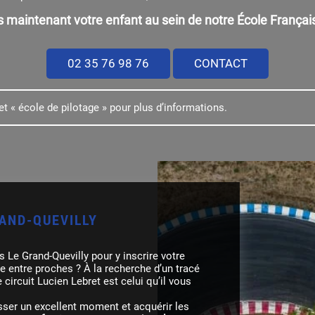
s maintenant votre enfant au sein de notre École Françai
02 35 76 98 76
CONTACT
et « école de pilotage » pour plus d’informations.
RAND-QUEVILLY
s Le Grand-Quevilly pour y inscrire votre
ée entre proches ? À la recherche d’un tracé
circuit Lucien Lebret est celui qu’il vous
asser un excellent moment et acquérir les