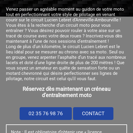
Venez passer un agréable moment au guidon de votre moto
tout en perfectionnant votre style de pilotage en venant
courir sur le circuit Lucien Lebret d’Anneville-Ambourville !
Vous êtes à la recherche d’un circuit moto pour vous
entraîner ? Vous désirez pouvoir rouler à votre aise sur un
tracé de course avec votre deux roues ? Inscrivez-vous dès
maintenant à l’une de nos sessions d’entraînement !
Long de plus d’un kilomètre, le
circuit Lucien Lebret
est le
lieu idéal pour se mesurer au chrono avec sa moto. Seul ou
en groupe, venez arpenter l’asphalte d’un tracé aux nombreux
lacets et doté d’une ligne droite de plus de 200 mètres ! Que
vous soyez un amateur en quête de sensation forte ou un
motard chevronné qui désire perfectionner ses lignes de
pilotage, notre circuit est celui qu’il vous faut.
Réservez dès maintenant un créneau
d’entraînement moto
02 35 76 98 76
CONTACT
Note : Il est obligatoire d’obtenir une « licence